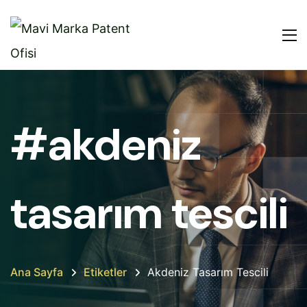
#akdeniz
tasarım tescili
Ana Sayfa
Etiketler
Akdeniz Tasarım Tescili