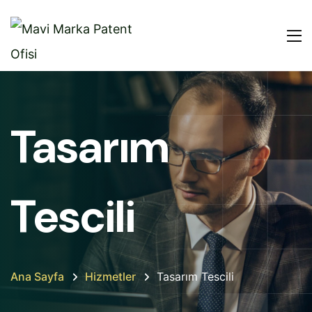
Tasarım
Tescili
Ana Sayfa
Hizmetler
Tasarım Tescili