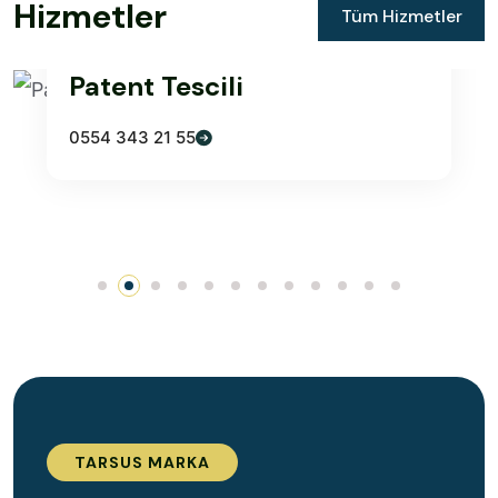
H
i
z
m
e
t
l
e
r
Tüm Hizmetler
19 Mart 2026
612
Patent Tescili
0554 343 21 55
TARSUS MARKA