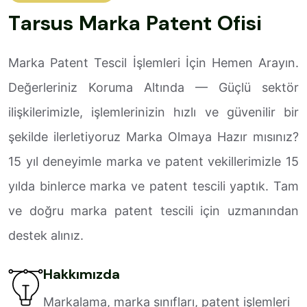
T
a
r
s
u
s
M
a
r
k
a
P
a
t
e
n
t
O
f
i
s
i
Marka Patent Tescil İşlemleri İçin Hemen Arayın.
Değerleriniz Koruma Altında — Güçlü sektör
ilişkilerimizle, işlemlerinizin hızlı ve güvenilir bir
şekilde ilerletiyoruz Marka Olmaya Hazır mısınız?
15 yıl deneyimle marka ve patent vekillerimizle 15
yılda binlerce marka ve patent tescili yaptık. Tam
ve doğru marka patent tescili için uzmanından
destek alınız.
Hakkımızda
Markalama, marka sınıfları, patent işlemleri