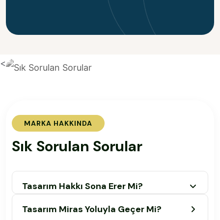
<
MARKA HAKKINDA
S
ı
k
S
o
r
u
l
a
n
S
o
r
u
l
a
r
Tasarım Hakkı Sona Erer Mi?
Tasarım Miras Yoluyla Geçer Mi?