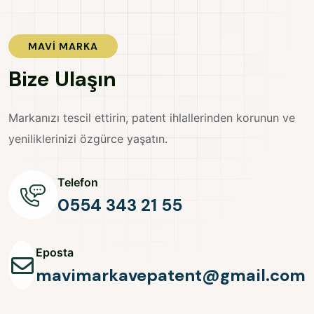
MAVI MARKA
B
i
z
e
U
l
a
ş
ı
n
Markanızı tescil ettirin, patent ihlallerinden korunun ve
yeniliklerinizi özgürce yaşatın.
Telefon
0554 343 21 55
Eposta
mavimarkavepatent@gmail.com