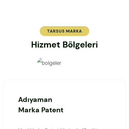
TARSUS MARKA
H
i
z
m
e
t
B
ö
l
g
e
l
e
r
i
Adıyaman
Marka Patent