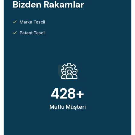
B
i
z
d
e
n
R
a
k
a
m
l
a
r
Marka Tescil
Patent Tescil
428
+
Mutlu Müşteri