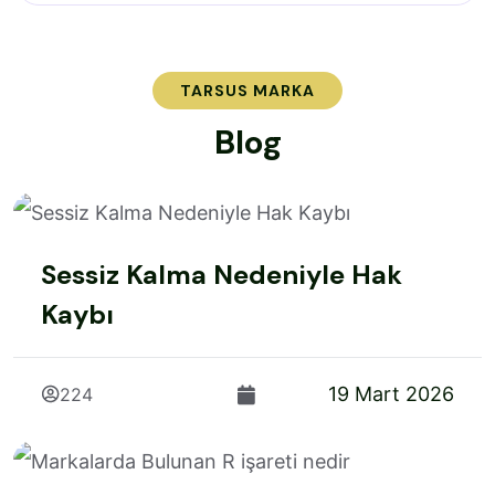
TARSUS MARKA
B
l
o
g
Sessiz Kalma Nedeniyle Hak
Kaybı
19 Mart 2026
224