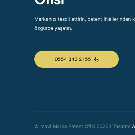
Markanızı tescil ettirin, patent ihlallerinden 
özgürce yaşatın.
0554 343 21 55
© Mavi Marka Patent Ofisi 2026 I Tasarım
A