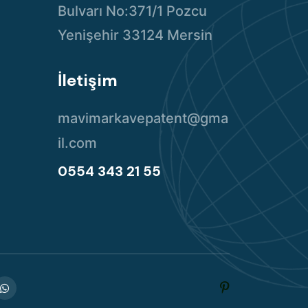
Bulvarı No:371/1 Pozcu
Yenişehir 33124 Mersin
İletişim
mavimarkavepatent@gma
il.com
0554 343 21 55