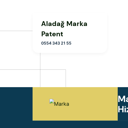
Aladağ Marka
Patent
0554 343 21 55
Ma
Hi