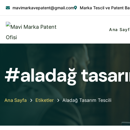
mavimarkavepatent@gmail.com
Marka Tescil ve Patent Ba
Ana Sayf
#aladağ tasarı
Ana Sayfa
Etiketler
Aladağ Tasarım Tescili