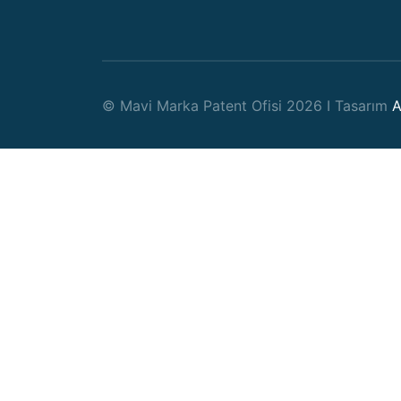
© Mavi Marka Patent Ofisi 2026 I Tasarım
A