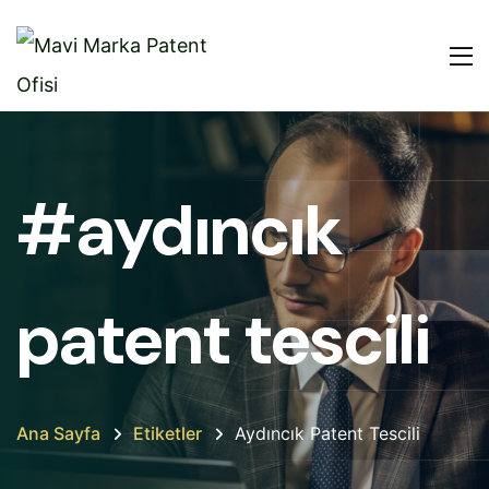
#aydıncık
patent tescili
Ana Sayfa
Etiketler
Aydıncık Patent Tescili