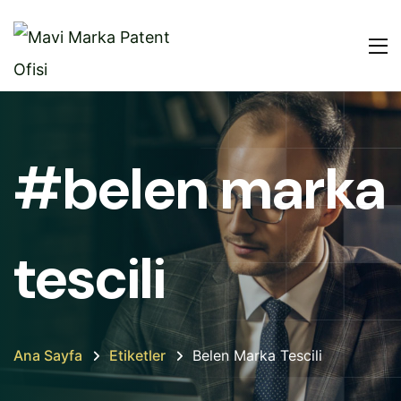
#belen marka
tescili
Ana Sayfa
Etiketler
Belen Marka Tescili