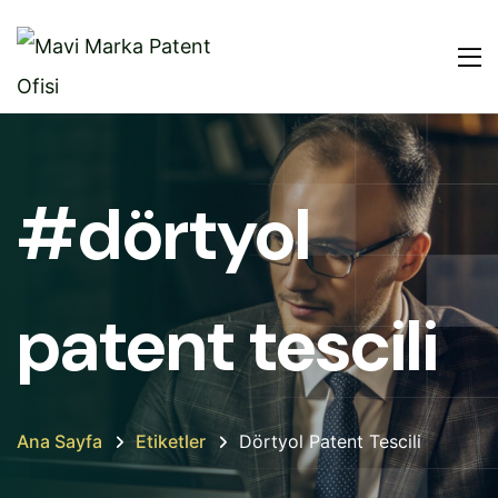
#dörtyol
patent tescili
Ana Sayfa
Etiketler
Dörtyol Patent Tescili