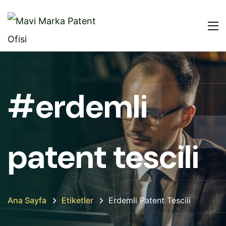
#erdemli
patent tescili
Ana Sayfa
Etiketler
Erdemli Patent Tescili