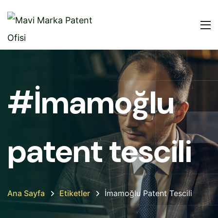
#İmamoğlu
patent tescili
Ana Sayfa
Etiketler
İmamoğlu Patent Tescili