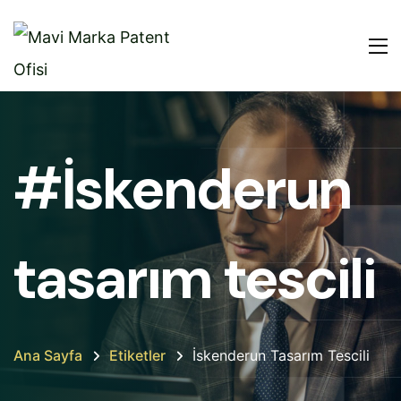
#İskenderun
tasarım tescili
Ana Sayfa
Etiketler
İskenderun Tasarım Tescili