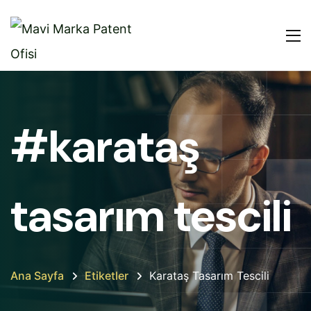
#karataş
tasarım tescili
Ana Sayfa
Etiketler
Karataş Tasarım Tescili