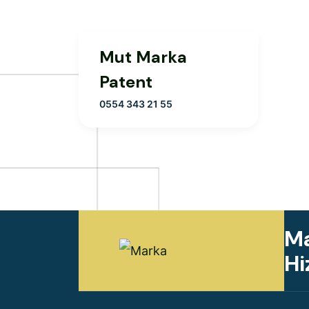
Mut Marka
Patent
0554 343 21 55
Ma
Hi