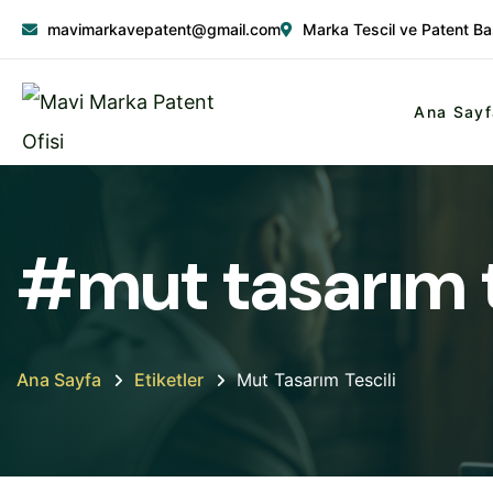
mavimarkavepatent@gmail.com
Marka Tescil ve Patent Ba
Ana Sayf
#mut tasarım t
Ana Sayfa
Etiketler
Mut Tasarım Tescili