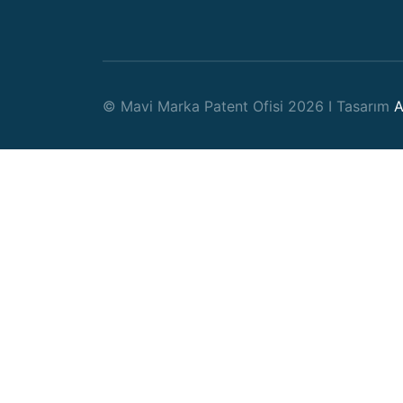
© Mavi Marka Patent Ofisi 2026 I Tasarım
A