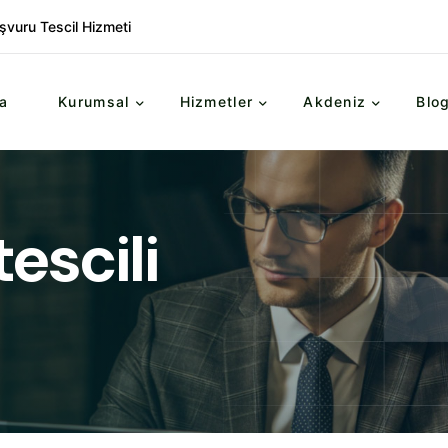
şvuru Tescil Hizmeti
a
Kurumsal
Hizmetler
Akdeniz
Blo
escili