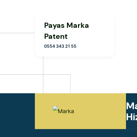
Payas Marka
Patent
0554 343 21 55
Ma
Hi