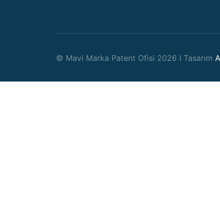
© Mavi Marka Patent Ofisi 2026 I Tasarım
A