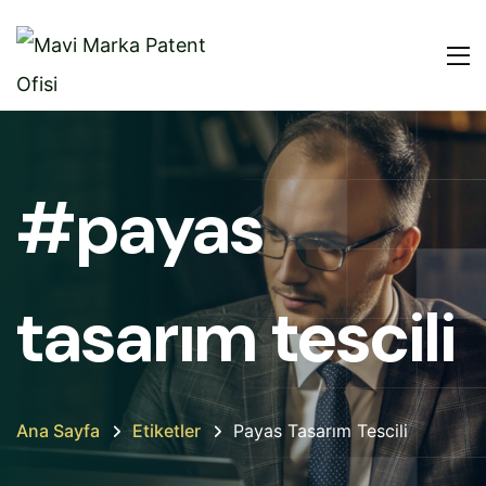
#payas
tasarım tescili
Ana Sayfa
Etiketler
Payas Tasarım Tescili