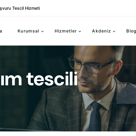
şvuru Tescil Hizmeti
a
Kurumsal
Hizmetler
Akdeniz
Blo
m tescili