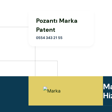
Pozantı Marka
Patent
0554 343 21 55
Ma
Hi