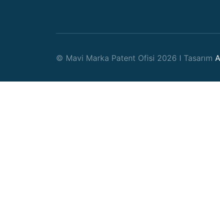
© Mavi Marka Patent Ofisi 2026 I Tasarım
A