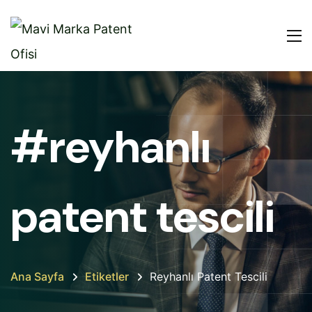
#reyhanlı
patent tescili
Ana Sayfa
Etiketler
Reyhanlı Patent Tescili