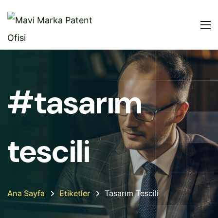
#tasarım
tescili
Ana Sayfa
Etiketler
Tasarım Tescili