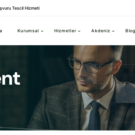
şvuru Tescil Hizmeti
a
Kurumsal
Hizmetler
Akdeniz
Blo
ent